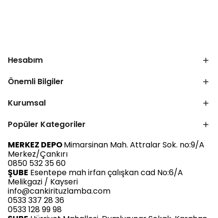
Hesabım
Önemli Bilgiler
Kurumsal
Popüler Kategoriler
MERKEZ DEPO
Mimarsinan Mah. Attralar Sok. no:9/A
Merkez/Çankırı
0850 532 35 60
ŞUBE
Esentepe mah irfan çalışkan cad No:6/A
Melikgazi / Kayseri
info@cankirituzlamba.com
0533 337 28 36
0533 128 99 98