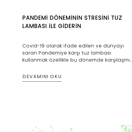
PANDEMİ DÖNEMİNİN STRESİNİ TUZ
LAMBASI İLE GİDERİN
Covid-19 olarak ifade edilen ve dünyayı
saran Pandemiye karşı tuz lambası
kullanmak özellikle bu dönemde karşılaşmı
olduğumuz strese karşı en kolay yöntemler
arasında yer almaktadır. Çankırı tuz lamba
DEVAMINI OKU
modelleri ortamın hava kalitesini artırarak
rahat bir nefes almamızı ve güne dinlenmi
olarak başlamamızı sağlar.