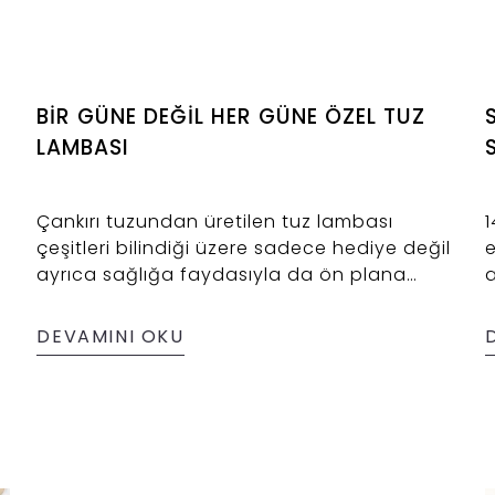
BİR GÜNE DEĞİL HER GÜNE ÖZEL TUZ
LAMBASI
Çankırı tuzundan üretilen tuz lambası
1
çeşitleri bilindiği üzere sadece hediye değil
e
ayrıca sağlığa faydasıyla da ön plana
a
çıkmaktadır. Hediye olarak 14 Şubat
s
Sevgililer Günü, 8 Mart Kadınlar Günü gibi
e
DEVAMINI OKU
özel günlerde tercih edilen kaya tuzu
y
lambası modelleri sadece bu özel günlerde
T
değil her güne özel olarak da tercih
s
edilebilmektedir.
i