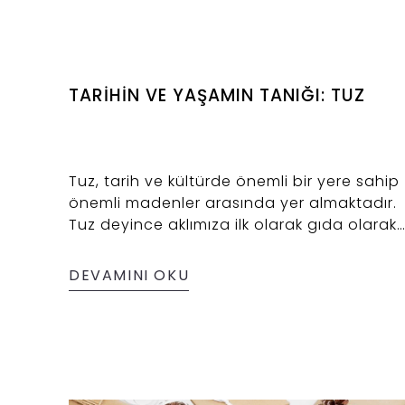
TARİHİN VE YAŞAMIN TANIĞI: TUZ
Tuz, tarih ve kültürde önemli bir yere sahip
önemli madenler arasında yer almaktadır.
Tuz deyince aklımıza ilk olarak gıda olarak
tüketilen ve sağlığa etkileriyle tuz gelse de
aslında tuz bu düşüncenin çok daha
DEVAMINI OKU
ötesinde tarihi şekillendirebilecek kadar
önemli bir madendir. Bu yazımızda diğer
yazılarımızdan farklı olarak sadece kristal
kaya tuzu çeşitlerinden Çankırı tuzu
hakkında değil genel olarak tuz
konusundan bahsedilmiştir.