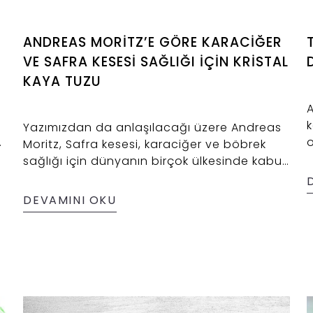
ANDREAS MORİTZ’E GÖRE KARACİĞER
VE SAFRA KESESİ SAĞLIĞI İÇİN KRİSTAL
KAYA TUZU
A
k
Yazımızdan da anlaşılacağı üzere Andreas
ş
o
Moritz, Safra kesesi, karaciğer ve böbrek
4
sağlığı için dünyanın birçok ülkesinde kabul
sı
gören görüşleri mevcuttur. Andreas
t
Mortiz'in önerileri arasında doğal kristal
DEVAMINI OKU
ş
A
kaya tuzu ve deniz tuzu kullanımı da yer
s
almaktadır. Andreas Mortiz rafine tuz
T
kullanımına şiddetle karşı çıkmaktadır. Her
y
ne kadar sitemizde okuyacağınız yüzlerce
s
makalede Çankırı tuzunun 84 element
içerdiğini belirtmiş olsak da Mortiz, tıpkı
insan vücudunda olduğu gibi kristal kaya