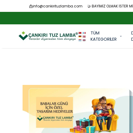
📩
info@cankirituzlamba.com
🤝 BAYİMİZ OLMAK İSTER Mİ
TÜM
KATEGORİLER