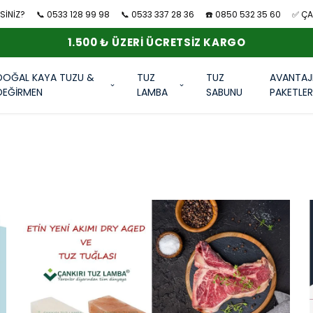
SİNİZ?
📞 0533 128 99 98
📞 0533 337 28 36
☎️ 0850 532 35 60
✅ ÇAN
1.500 ₺ ÜZERI ÜCRETSIZ KARGO
DOĞAL KAYA TUZU &
TUZ
TUZ
AVANTAJ
DEĞİRMEN
LAMBA
SABUNU
PAKETLE