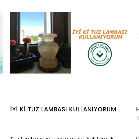
Pembe renkli himalaya tuzu tuğlası ve
k
beyaz renkli yerli tuzlardan üretilen tuz
t
blokları etin yaşlanma sürecini çektiği nem
ile destekler. Öte yandan bu tuzlar bakteri
oluşumunun önüne geçerken etin daha da
lezzetli hale gelmesini sağlar.
İYİ Kİ TUZ LAMBASI KULLANIYORUM
Tuz lambasının faydaları ile ilgili birçok
H