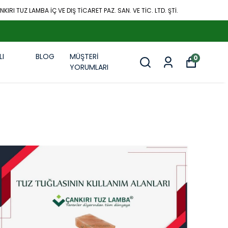
KIRI TUZ LAMBA İÇ VE DIŞ TİCARET PAZ. SAN. VE TİC. LTD. ŞTİ.
LI
BLOG
MÜŞTERİ
0
R
YORUMLARI