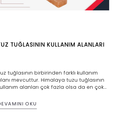
TUZ TUĞLASININ KULLANIM ALANLARI
uz tuğlasının birbirinden farklı kullanım
lanı mevcuttur. Himalaya tuzu tuğlasının
ullanım alanları çok fazla olsa da en çok
ne çıkan iki kullanım tuz odası yapımı ve
ry Aging( Kuru Yaşlandırma) görevi
DEVAMINI OKU
stlenen soğutma sistemleri yani
olaplardır. Yazımızda ilk olarak tuz tuğlası
akkında bilgi verilmiştir. Daha sonra
ullanım alanları ele alınmıştır. Son olarak