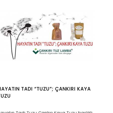
aya tuzu tuğlası(bloğu) faydaları ve
erapi süreci hakkında bilgi verilmiştir.
HAYATIN TADI “TUZU”; ÇANKIRI KAYA
TUZU
ayatın Tadı Tuzu Çankırı Kaya Tuzu başlıklı