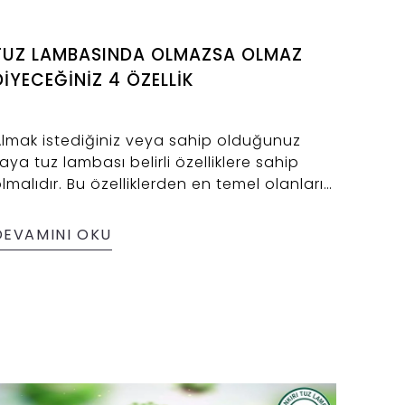
TUZ LAMBASINDA OLMAZSA OLMAZ
DİYECEĞİNİZ 4 ÖZELLİK
lmak istediğiniz veya sahip olduğunuz
aya tuz lambası belirli özelliklere sahip
lmalıdır. Bu özelliklerden en temel olanları
 başlık halinde ele aldık. Kısaca almış
olduğunuz ürünün ham maddesi Çankırı
DEVAMINI OKU
uzu olmalı yani Çankırı tuz lambası olmalı.
yrıca ahşap, ampul ve kablosu belirli
tandart ve kaliteye sahip olmalıdır. Çankırı
uz Lamba markalı tuz lamba çeşitleri
azıda bahsi geçen 4(dört) temel özelliğe
ahiptir.