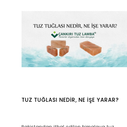
mutlu edebilirsiniz.
TUZ TUĞLASI NEDİR, NE İŞE YARAR?
Pakistandan ithal edilen himalaya tuz