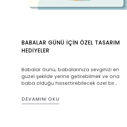
BABALAR GÜNÜ İÇİN ÖZEL TASARIM
HEDİYELER
Babalar Günü, babalarınıza sevginizi en
güzel şekilde yerine getirebilmek ve ona
baba olduğu hissettirebilecek özel bir
gündür. Bu özel gün içerisinde babalarınız
için alışılagelmiş hediyeler dışında bir
DEVAMINI OKU
hediye almak istiyorsanız Çankırı Tuz Lamb
size göre! Şifa kaynağı, dekoratif ve manev
değeri olabilecek kaya tuzu lambası
çeşitleri ile Babalar Gününde babanızı