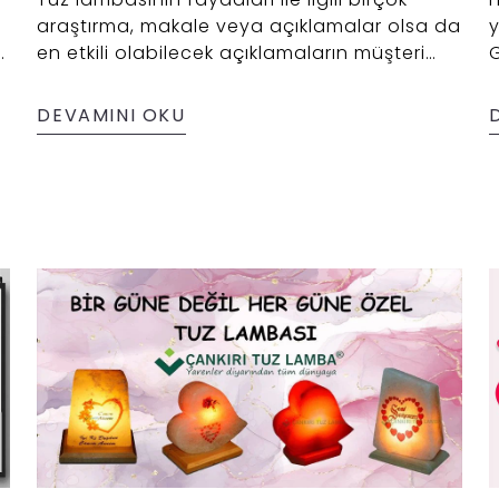
araştırma, makale veya açıklamalar olsa da
en etkili olabilecek açıklamaların müşteri
G
yorumları olduğunu söyleyebiliriz. Tuz
l
lambası alan kullanıcıların birçoğu tuz
Y
DEVAMINI OKU
lambası ile ilgili "iyi ki tuz lambası
F
kullanıyorum" ve " niçin daha önce tuz
y
lambası kullanmadım?" şeklinde dönütler
F
vermektedir.
k
f
l