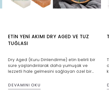
ETİN YENİ AKIMI DRY AGED VE TUZ
TUĞLASI
Dry Aged (Kuru Dinlendirme) etin belirli bir
T
süre yaşlandırılarak daha yumuşak ve
a
lezzetli hale gelmesini sağlayan özel bir
k
yöntemdir. Bu yöntem soğutma sistemleri
ö
üreticileri ve profesyonel kasap ve et
D
DEVAMINI OKU
a
üreticileri tarafından Dry Aged dolaplarında
ü
i
kullanılmaktadır. Bu dolapların olmazsa
d
olması himalaya tuzu ve Çankırı kaya tuzu
h
gibi yerli tuzlardan üretilen tuz tuğlalarıdır.
k