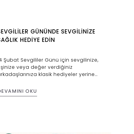
SEVGİLİLER GÜNÜNDE SEVGİLİNİZE
SAĞLIK HEDİYE EDİN
4 Şubat Sevgililer Günü için sevgilinize,
şinize veya değer verdiğiniz
rkadaşlarınıza klasik hediyeler yerine
ağlıklı tuz lambası çeşitlerini hediye
debilirsiniz. Üstelik sevdiklerinize
DEVAMINI OKU
ollayacağınız hediyeler ile birlikte Çankırı
uz Lamba tarafından geliştirilen özellik
ayesinde "görüntülü ve sesli" mesaj da
letebilirsiniz.