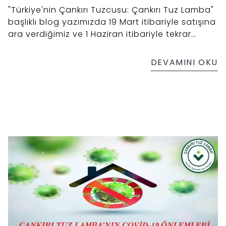
"Türkiye'nin Çankırı Tuzcusu: Çankırı Tuz Lamba"
başlıklı blog yazımızda 19 Mart itibariyle satışına
ara verdiğimiz ve 1 Haziran itibariyle tekrar
kapılarını açacağımız fiziksel mağazalarımızdan
bahsettik. Sadece online olarak değil fiziksel
DEVAMINI OKU
mağazalarımızdan da kaya tuzu lambası ve
kristal kaya tuzu ürünlerimizi temin edebilirsiniz.
Buna ilaveten yazımızda müşterilerimizin yoğun
talebi olan yöresel fuar organizasyonlarında
kuracağımız ekiplerle Çankırı tuzu ve tuz
lambası ürünlerimizin tanıtımına devam
edeceğiz.