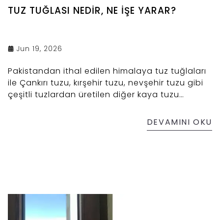
TUZ TUĞLASI NEDİR, NE İŞE YARAR?
Jun 19, 2026
Pakistandan ithal edilen himalaya tuz tuğlaları
ile Çankırı tuzu, kırşehir tuzu, nevşehir tuzu gibi
çeşitli tuzlardan üretilen diğer kaya tuzu
tuğlalarının kullanım alanı oldukça geniştir. Tuz
tuğlaları genellikle masaj yataklarında, terapi
DEVAMINI OKU
odalarında, yoga, spa ve sağlık merkezlerinde
tercih edilir. Ayrıca tuz bloklarının birde Dry
Aged( Kuru Yaşlandırma) olarak ifade edilen
soğutma sisteminde etin yaşlandırılması
amacıyla kullanımı var ki bu yönünü bir sonraki
yazılarımızda ele alacağız.