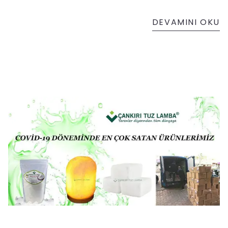
ele aldık. Kısaca almış olduğunuz ürünün ham
maddesi Çankırı tuzu olmalı yani Çankırı tuz
DEVAMINI OKU
lambası olmalı. Ayrıca ahşap, ampul ve kablosu
belirli standart ve kaliteye sahip olmalıdır.
Çankırı Tuz Lamba markalı tuz lamba çeşitleri
yazıda bahsi geçen 4(dört) temel özelliğe
sahiptir.