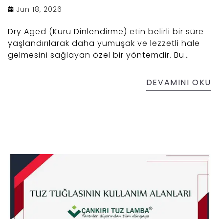
Jun 18, 2026
Dry Aged (Kuru Dinlendirme) etin belirli bir süre
yaşlandırılarak daha yumuşak ve lezzetli hale
gelmesini sağlayan özel bir yöntemdir. Bu
yöntem soğutma sistemleri üreticileri ve
profesyonel kasap ve et üreticileri tarafından
DEVAMINI OKU
Dry Aged dolaplarında kullanılmaktadır. Bu
dolapların olmazsa olması himalaya tuzu ve
Çankırı kaya tuzu gibi yerli tuzlardan üretilen tuz
tuğlalarıdır. Pembe renkli himalaya tuzu tuğlası
ve beyaz renkli yerli tuzlardan üretilen tuz
blokları etin yaşlanma sürecini çektiği nem ile
destekler. Öte yandan bu tuzlar bakteri
oluşumunun önüne geçerken etin daha da
lezzetli hale gelmesini sağlar.