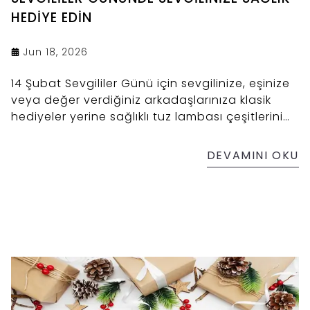
HEDİYE EDİN
Jun 18, 2026
14 Şubat Sevgililer Günü için sevgilinize, eşinize
veya değer verdiğiniz arkadaşlarınıza klasik
hediyeler yerine sağlıklı tuz lambası çeşitlerini
hediye edebilirsiniz. Üstelik sevdiklerinize
yollayacağınız hediyeler ile birlikte Çankırı Tuz
DEVAMINI OKU
Lamba tarafından geliştirilen özellik sayesinde
"görüntülü ve sesli" mesaj da iletebilirsiniz.