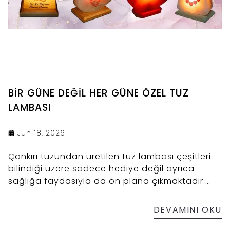
BİR GÜNE DEĞİL HER GÜNE ÖZEL TUZ
LAMBASI
Jun 18, 2026
Çankırı tuzundan üretilen tuz lambası çeşitleri
bilindiği üzere sadece hediye değil ayrıca
sağlığa faydasıyla da ön plana çıkmaktadır.
Hediye olarak 14 Şubat Sevgililer Günü, 8 Mart
Kadınlar Günü gibi özel günlerde tercih edilen
DEVAMINI OKU
kaya tuzu lambası modelleri sadece bu özel