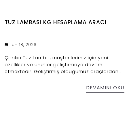
TUZ LAMBASI KG HESAPLAMA ARACI
Jun 18, 2026
Çankırı Tuz Lamba, müşterilerimiz için yeni
özellikler ve ürünler geliştirmeye devam
etmektedir. Geliştirmiş olduğumuz araçlardan
birisi de müşterilerimiz sıkça araştırdığı ve bilgi
edinmek istediği konulardan birisi olan hangi
DEVAMINI OKU
tuz lambasının oda büyüklüğü ve nemliliğine
bağlı doğru olduğudur. Bu konuda ne yazık ki
tam anlamıyla bilgi kirliliği mevcuttur. Temeli bu
konuda ki bilimsel kaynaklara ve sektörde ki 10
yıla yaklaşan deneyimimize dayanan
hesaplama aracı ile siz de almanız gereken