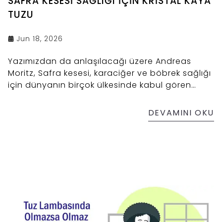
SAFRA KESESİ SAĞLIĞI İÇİN KRİSTAL KAYA
TUZU
Jun 18, 2026
Yazımızdan da anlaşılacağı üzere Andreas
Moritz, Safra kesesi, karaciğer ve böbrek sağlığı
için dünyanın birçok ülkesinde kabul gören
görüşleri mevcuttur. Andreas Mortiz'in önerileri
arasında doğal kristal kaya tuzu ve deniz tuzu
DEVAMINI OKU
kullanımı da yer almaktadır. Andreas Mortiz
rafine tuz kullanımına şiddetle karşı çıkmaktadır.
Her ne kadar sitemizde okuyacağınız yüzlerce
makalede Çankırı tuzunun 84 element içerdiğini
belirtmiş olsak da Mortiz, tıpkı insan vücudunda
olduğu gibi kristal kaya tuzunda da 92 element
olduğundan bahseder.