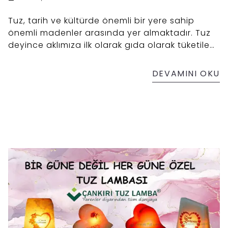
Tuz, tarih ve kültürde önemli bir yere sahip
önemli madenler arasında yer almaktadır. Tuz
deyince aklımıza ilk olarak gıda olarak tüketilen
ve sağlığa etkileriyle tuz gelse de aslında tuz
bu düşüncenin çok daha ötesinde tarihi
DEVAMINI OKU
şekillendirebilecek kadar önemli bir madendir.
Bu yazımızda diğer yazılarımızdan farklı olarak
sadece kristal kaya tuzu çeşitlerinden Çankırı
tuzu hakkında değil genel olarak tuz
konusundan bahsedilmiştir.