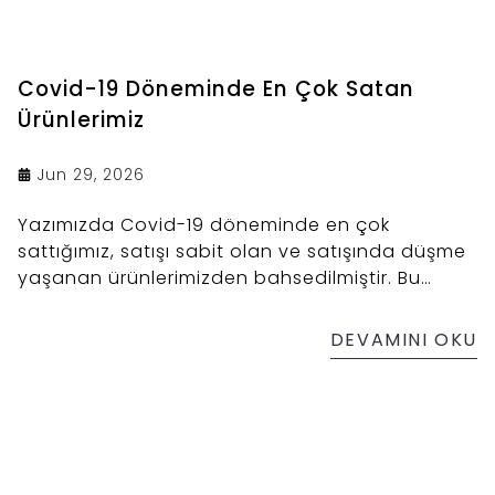
Covid-19 Döneminde En Çok Satan
Ürünlerimiz
Jun 29, 2026
Yazımızda Covid-19 döneminde en çok
sattığımız, satışı sabit olan ve satışında düşme
yaşanan ürünlerimizden bahsedilmiştir. Bu
dönemde Çankırı tuzu, kaya tuzu lambası ve
tuz sabunu ürünlerimiz olumlu yönde
DEVAMINI OKU
etkilenirken tuz yastığı, tuz değirmeni ve tuz kili
ürünleri sabit seyretti. Corona döneminde en
çok dikkat çeken ve düşüş yaşanan ürün ise
şüphesiz tuz tuğlası oldu.