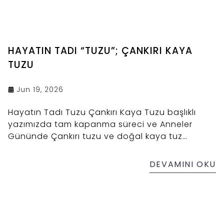
HAYATIN TADI “TUZU”; ÇANKIRI KAYA
TUZU
Jun 19, 2026
Hayatın Tadı Tuzu Çankırı Kaya Tuzu başlıklı
yazımızda tam kapanma süreci ve Anneler
Gününde Çankırı tuzu ve doğal kaya tuz
lambası talebi hakkında bilgi verilmiştir. Yazıda
son zamanların trend konusu olan Feng Shui
DEVAMINI OKU
öğretilerinden birisi olan tuzlu su yapımı ve
faydalarına değinilmiştir. Elbette Feng Shui
öğretisinde yer alan kaya tuzu kullanımının
faydaları ile tuz lambası faydaları benzerlik
gösterdiği için tuz lambası konusuna da