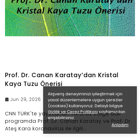
Prof. Dr. Canan Karatay’dan Kristal
Kaya Tuzu Önerisi
Alışveriş deneyiminizi iyileştirmek için
Jun 29, 2026
yasal düzenlemelere uygun çerezler
(cookies) kullanıyoruz. Detaylı bilgiye
Gizlilik ve Çerez Politikası
sayfamızdan
CNN TÜRK'te yayınlanan Tarafsız Bölge adlı
erişebilirsiniz.
programda Prof. Dr. Canan Karatay ve Prof. Dr.
Anladım
Ateş Kara koronavirüs ile ilgili
değerlendirmelerini ve tavsiyelerini dile getirdi.