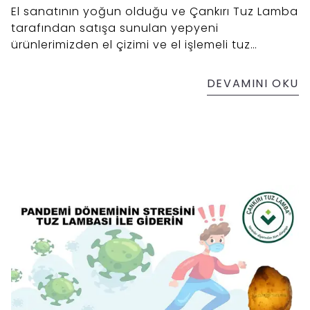
El sanatının yoğun olduğu ve Çankırı Tuz Lamba
tarafından satışa sunulan yepyeni
ürünlerimizden el çizimi ve el işlemeli tuz
lambası modellerimizi denediniz mi? Çankırı
tuzuna şekiller verildikten sonra bu şekiller
DEVAMINI OKU
üzerine zanaatkarımız ve ressamımız tarafından
işleme ve çizimler yapılan ürünlerimizi eminiz ki
sizde çok seveceksiniz.