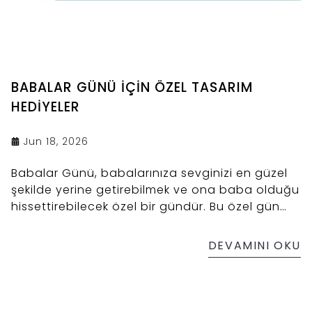
BABALAR GÜNÜ İÇİN ÖZEL TASARIM
HEDİYELER
Jun 18, 2026
Babalar Günü, babalarınıza sevginizi en güzel
şekilde yerine getirebilmek ve ona baba olduğu
hissettirebilecek özel bir gündür. Bu özel gün
içerisinde babalarınız için alışılagelmiş hediyeler
dışında bir hediye almak istiyorsanız Çankırı Tuz
DEVAMINI OKU
Lamba size göre! Şifa kaynağı, dekoratif ve
manevi değeri olabilecek kaya tuzu lambası
çeşitleri ile Babalar Gününde babanızı mutlu
edebilirsiniz.