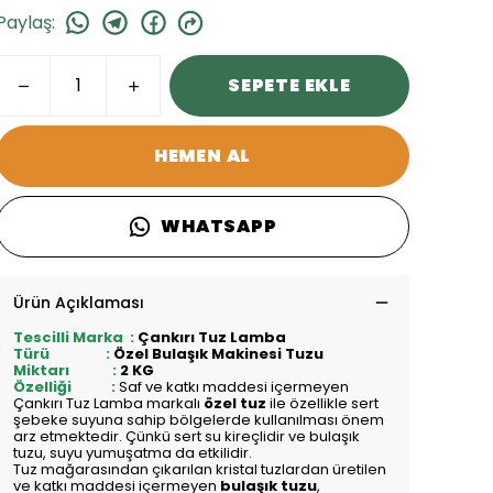
Paylaş
:
SEPETE EKLE
HEMEN AL
WHATSAPP
Ürün Açıklaması
Tescilli Marka :
Çankırı Tuz Lamba
Türü :
Özel Bulaşık Makinesi Tuzu
Miktarı :
2
KG
Özelliği :
Saf ve katkı maddesi içermeyen
Çankırı Tuz Lamba markalı
özel tuz
ile özellikle sert
şebeke suyuna sahip bölgelerde kullanılması önem
arz etmektedir. Çünkü sert su kireçlidir ve bulaşık
tuzu, suyu yumuşatma da etkilidir.
Tuz mağarasından çıkarılan kristal tuzlardan üretilen
ve katkı maddesi içermeyen
bulaşık tuzu
,