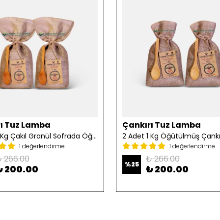
ı Tuz Lamba
Çankırı Tuz Lamba
2 Adet 1 Kg Çakıl Granül Sofrada Öğütme Tuzu
1 değerlendirme
1 değerlendirme
 266.00
₺ 266.00
%
25
₺ 200.00
₺ 200.00