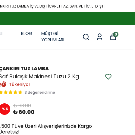
KIRI TUZ LAMBA İÇ VE DIŞ TİCARET PAZ. SAN. VE TİC. LTD. ŞTİ.
LI
BLOG
MÜŞTERİ
0
R
YORUMLARI
ÇANKIRI TUZ LAMBA
Saf Bulaşık Makinesi Tuzu 2 Kg
Tükeniyor
3 değerlendirme
₺ 63.00
%
5
₺ 60.00
1.500 TL ve Üzeri Alışverişlerinizde Kargo
Ücretsiz!