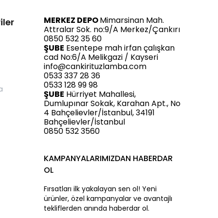
MERKEZ DEPO
Mimarsinan Mah.
iler
Attralar Sok. no:9/A Merkez/Çankırı
0850 532 35 60
ŞUBE
Esentepe mah irfan çalışkan
cad No:6/A Melikgazi / Kayseri
info@cankirituzlamba.com
0533 337 28 36
0533 128 99 98
a
ŞUBE
Hürriyet Mahallesi,
Dumlupınar Sokak, Karahan Apt., No
4 Bahçelievler/İstanbul, 34191
Bahçelievler/İstanbul
0850 532 3560
KAMPANYALARIMIZDAN HABERDAR
OL
Fırsatları ilk yakalayan sen ol! Yeni
ürünler, özel kampanyalar ve avantajlı
tekliflerden anında haberdar ol.