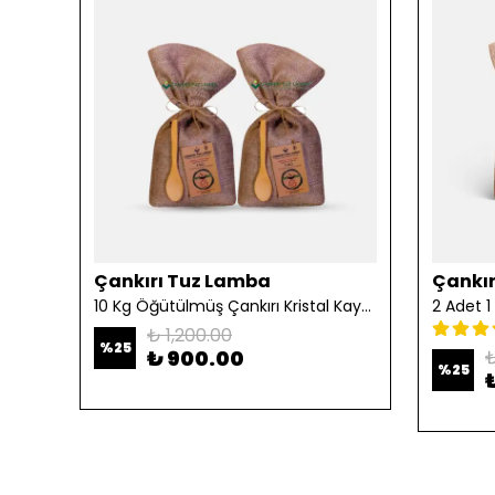
Çankırı Tuz Lamba
Çankır
10 Kg Öğütülmüş Çankırı Kristal Kaya Tuzu
₺ 1,200.00
%
25
₺ 900.00
₺
%
25