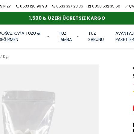
SİNİZ?
📞 0533 128 99 98
📞 0533 337 28 36
☎️ 0850 532 35 60
✅ ÇAN
1.500 ₺ ÜZERI ÜCRETSIZ KARGO
DOĞAL KAYA TUZU &
TUZ
TUZ
AVANTAJ
DEĞİRMEN
LAMBA
SABUNU
PAKETLE
2 Kg