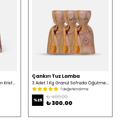
Çankırı Tuz Lamba
Çan
2 Adet 1 Kg Öğütülmüş Çankırı Kristal Kaya Tuzu
3 Adet 1 Kg Granül Sofrada Öğütme Tuzu
1 değerlendirme
₺ 400.00
%
25
%
25
₺ 300.00