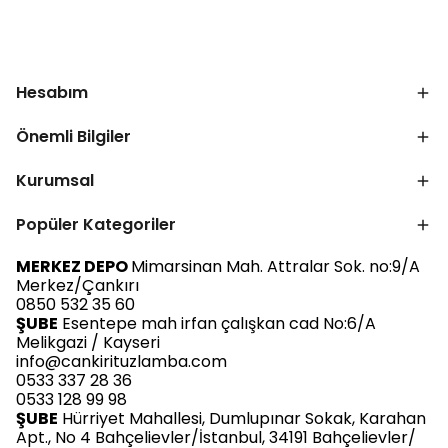
Hesabım
Önemli Bilgiler
Kurumsal
Popüler Kategoriler
MERKEZ DEPO
Mimarsinan Mah. Attralar Sok. no:9/A
Merkez/Çankırı
0850 532 35 60
ŞUBE
Esentepe mah irfan çalışkan cad No:6/A
Melikgazi / Kayseri
info@cankirituzlamba.com
0533 337 28 36
0533 128 99 98
ŞUBE
Hürriyet Mahallesi, Dumlupınar Sokak, Karahan
Apt., No 4 Bahçelievler/İstanbul, 34191 Bahçelievler/