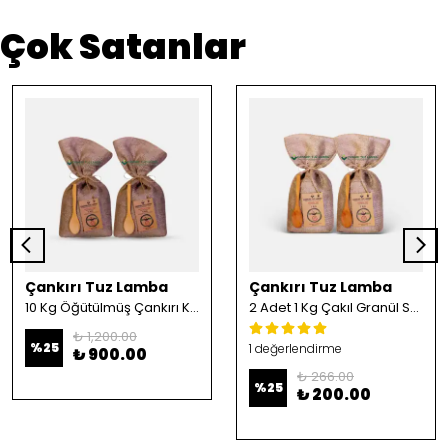
Çok Satanlar
Çankırı Tuz Lamba
Çankırı Tuz Lamba
10 Kg Öğütülmüş Çankırı Kristal Kaya Tuzu
2 Adet 1 Kg Çakıl Granül Sofrada Öğütme Tuzu
₺ 1,200.00
%
25
1 değerlendirme
₺ 900.00
₺ 266.00
%
25
₺ 200.00