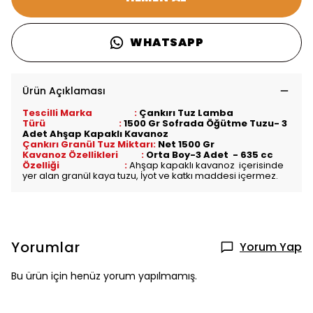
WHATSAPP
Ürün Açıklaması
Tescilli Marka :
Çankırı Tuz Lamba
Türü :
1500 Gr Sofrada Öğütme Tuzu- 3
Adet Ahşap Kapaklı Kavanoz
Çankırı Granül Tuz Miktarı:
Net 1500 Gr
Kavanoz Özellikleri :
Orta Boy-3 Adet - 635 cc
Özelliği :
Ahşap kapaklı kavanoz içerisinde
yer alan granül kaya tuzu, İyot ve katkı maddesi içermez.
Yorumlar
Yorum Yap
Bu ürün için henüz yorum yapılmamış.