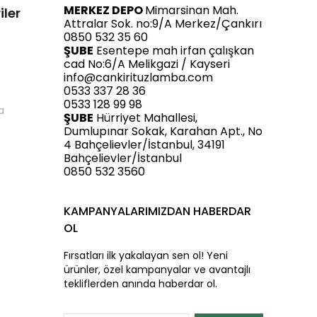
MERKEZ DEPO
Mimarsinan Mah.
iler
Attralar Sok. no:9/A Merkez/Çankırı
0850 532 35 60
ŞUBE
Esentepe mah irfan çalışkan
cad No:6/A Melikgazi / Kayseri
info@cankirituzlamba.com
0533 337 28 36
0533 128 99 98
a
ŞUBE
Hürriyet Mahallesi,
Dumlupınar Sokak, Karahan Apt., No
4 Bahçelievler/İstanbul, 34191
Bahçelievler/İstanbul
0850 532 3560
KAMPANYALARIMIZDAN HABERDAR
OL
Fırsatları ilk yakalayan sen ol! Yeni
ürünler, özel kampanyalar ve avantajlı
tekliflerden anında haberdar ol.