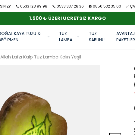
SİNİZ?
📞 0533 128 99 98
📞 0533 337 28 36
☎️ 0850 532 35 60
✅ ÇAN
1.500 ₺ ÜZERI ÜCRETSIZ KARGO
DOĞAL KAYA TUZU &
TUZ
TUZ
AVANTAJ
DEĞİRMEN
LAMBA
SABUNU
PAKETLE
 Allah Lafzı Kalp Tuz Lamba Kalın Yeşil