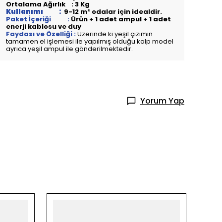
Ortalama Ağırlık : 3 Kg
Kullanımı :
9-12 m² odalar için idealdir.
Paket İçeriği :
Ürün + 1 adet ampul + 1 adet
enerji kablosu ve duy
Faydası ve Özelliği :
Üzerinde ki yeşil çizimin
tamamen el işlemesi ile yapılmış olduğu kalp model
ayrıca yeşil ampul ile gönderilmektedir.
Yorum Yap