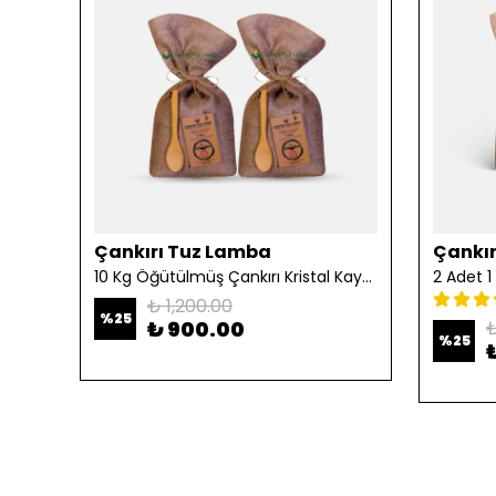
Çankırı Tuz Lamba
Çankır
10 Kg Öğütülmüş Çankırı Kristal Kaya Tuzu
₺ 1,200.00
%
25
₺ 900.00
₺
%
25