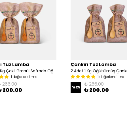
ı Tuz Lamba
Çankırı Tuz Lamba
2 Adet 1 Kg Çakıl Granül Sofrada Öğütme Tuzu
1 değerlendirme
1 değerlendirme
 266.00
₺ 266.00
%
25
₺ 200.00
₺ 200.00