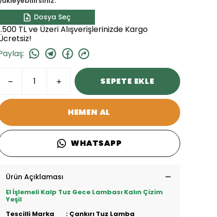
yükleyebilirsiniz.
Dosya Seç
1.500 TL ve Üzeri Alışverişlerinizde Kargo
Ücretsiz!
Paylaş
:
SEPETE EKLE
HEMEN AL
WHATSAPP
Ürün Açıklaması
El İşlemeli Kalp Tuz Gece Lambası Kalın Çizim
Yeşil
Tescilli Marka :
Çankırı Tuz Lamba