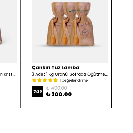
Çankırı Tuz Lamba
Çan
2 Adet 1 Kg Öğütülmüş Çankırı Kristal Kaya Tuzu
3 Adet 1 Kg Granül Sofrada Öğütme Tuzu
1 değerlendirme
₺ 400.00
%
25
%
25
₺ 300.00