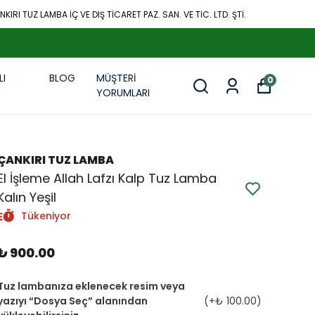
KIRI TUZ LAMBA İÇ VE DIŞ TİCARET PAZ. SAN. VE TİC. LTD. ŞTİ.
LI
BLOG
MÜŞTERİ
0
R
YORUMLARI
ÇANKIRI TUZ LAMBA
El İşleme Allah Lafzı Kalp Tuz Lamba
Kalın Yeşil
Tükeniyor
₺ 900.00
Tuz lambanıza eklenecek resim veya
yazıyı “Dosya Seç” alanından
(+
₺ 100.00
)