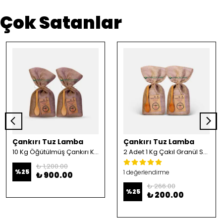
Çok Satanlar
Çankırı Tuz Lamba
Çankırı Tuz Lamba
10 Kg Öğütülmüş Çankırı Kristal Kaya Tuzu
2 Adet 1 Kg Çakıl Granül Sofrada Öğütme Tuzu
₺ 1,200.00
%
25
1 değerlendirme
₺ 900.00
₺ 266.00
%
25
₺ 200.00