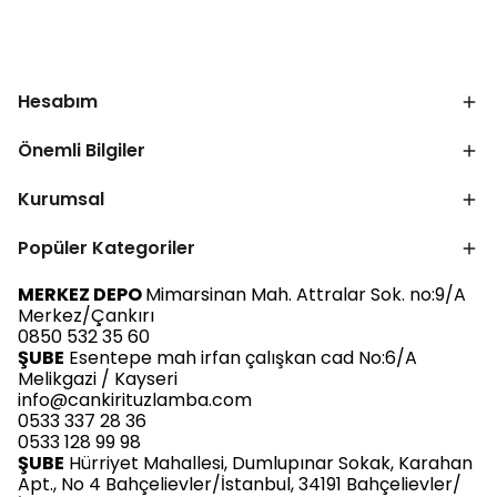
Hesabım
Önemli Bilgiler
Kurumsal
Popüler Kategoriler
MERKEZ DEPO
Mimarsinan Mah. Attralar Sok. no:9/A
Merkez/Çankırı
0850 532 35 60
ŞUBE
Esentepe mah irfan çalışkan cad No:6/A
Melikgazi / Kayseri
info@cankirituzlamba.com
0533 337 28 36
0533 128 99 98
ŞUBE
Hürriyet Mahallesi, Dumlupınar Sokak, Karahan
Apt., No 4 Bahçelievler/İstanbul, 34191 Bahçelievler/