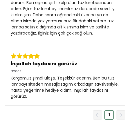
durum. Ben eşime çiftli kalp olan tuz lambasından
adım. Eşim tuz lambayı inanılmaz derecede sevdi.İyi
ki almışım. Daha sonra öğrendimki üzerine ya da
altına isimde yazıyormuşunuz. Bir dahaki sefere tuz
lamba satın aldığımda alt kısmına isim ve tarihte
yazdıracağız. İlginiz için çok çok sağ olun.
İnşallah faydasını görürüz
Bekir
K.
Kargomuz şimdi ulaştı. Teşekkür ederim. Ben bu tuz
lambayı siteden mesajlastığım arkadaşın tavsiyesiyle,
hasta yeğenime hediye aldım. İnşallah faydasını
görürüz.
1