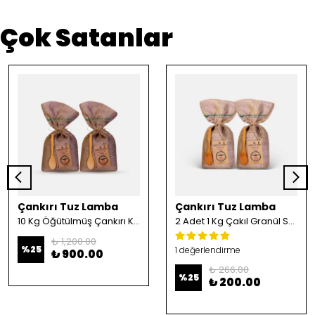
Çok Satanlar
Çankırı Tuz Lamba
Çankırı Tuz Lamba
10 Kg Öğütülmüş Çankırı Kristal Kaya Tuzu
2 Adet 1 Kg Çakıl Granül Sofrada Öğütme Tuzu
₺ 1,200.00
%
25
1 değerlendirme
₺ 900.00
₺ 266.00
%
25
₺ 200.00