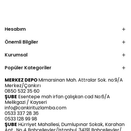
Hesabım
Önemli Bilgiler
Kurumsal
Popüler Kategoriler
MERKEZ DEPO
Mimarsinan Mah. Attralar Sok. no:9/A
Merkez/Çankırı
0850 532 35 60
ŞUBE
Esentepe mah irfan çalışkan cad No:6/A
Melikgazi / Kayseri
info@cankirituzlamba.com
0533 337 28 36
0533 128 99 98
ŞUBE
Hürriyet Mahallesi, Dumlupınar Sokak, Karahan
Apt., No 4 Bahçelievler/İstanbul, 34191 Bahçelievler/