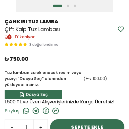
ÇANKIRI TUZ LAMBA
Çift Kalp Tuz Lambası
Tükeniyor
3 değerlendirme
₺ 750.00
Tuz lambanıza eklenecek resim veya
yazıyı “Dosya Seç” alanından
(+
₺ 100.00
)
yükleyebilirsiniz.
Dosya Seç
1.500 TL ve Üzeri Alışverişlerinizde Kargo Ücretsiz!
Paylaş
:
SEPETE EKLE