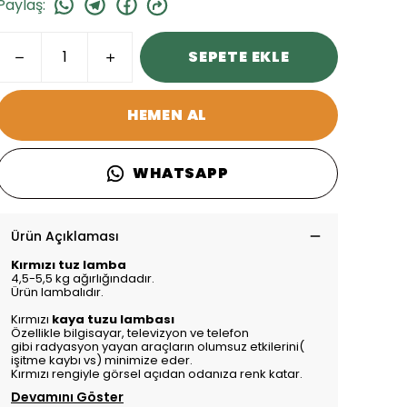
Paylaş
:
SEPETE EKLE
HEMEN AL
WHATSAPP
Ürün Açıklaması
Kırmızı tuz lamba
4,5-5,5 kg ağırlığındadır.
Ürün lambalıdır.
Kırmızı
kaya tuzu lambası
Özellikle bilgisayar, televizyon ve telefon
gibi
radyasyon
yayan araçların olumsuz etkilerini(
işitme kaybı vs) minimize eder.
Kırmızı rengiyle görsel açıdan odanıza renk katar.
Devamını Göster