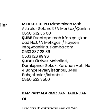
MERKEZ DEPO
Mimarsinan Mah.
iler
Attralar Sok. no:9/A Merkez/Çankırı
0850 532 35 60
ŞUBE
Esentepe mah irfan çalışkan
cad No:6/A Melikgazi / Kayseri
info@cankirituzlamba.com
0533 337 28 36
0533 128 99 98
a
ŞUBE
Hürriyet Mahallesi,
Dumlupınar Sokak, Karahan Apt., No
4 Bahçelievler/İstanbul, 34191
Bahçelievler/İstanbul
0850 532 3560
KAMPANYALARIMIZDAN HABERDAR
OL
Fırsatları ilk yakalayan sen ol! Yeni