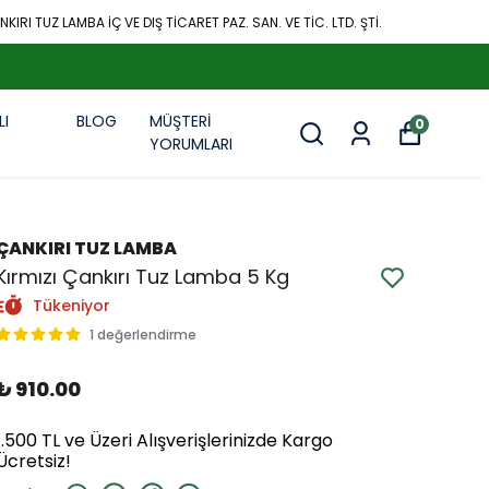
KIRI TUZ LAMBA İÇ VE DIŞ TİCARET PAZ. SAN. VE TİC. LTD. ŞTİ.
LI
BLOG
MÜŞTERİ
0
R
YORUMLARI
ÇANKIRI TUZ LAMBA
Kırmızı Çankırı Tuz Lamba 5 Kg
Tükeniyor
1 değerlendirme
₺ 910.00
1.500 TL ve Üzeri Alışverişlerinizde Kargo
Ücretsiz!