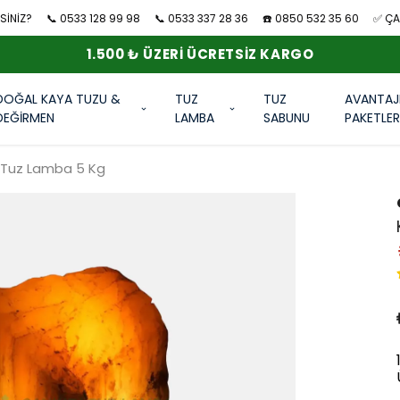
SİNİZ?
📞 0533 128 99 98
📞 0533 337 28 36
☎️ 0850 532 35 60
✅ ÇAN
1.500 ₺ ÜZERI ÜCRETSIZ KARGO
DOĞAL KAYA TUZU &
TUZ
TUZ
AVANTAJ
DEĞİRMEN
LAMBA
SABUNU
PAKETLE
rı Tuz Lamba 5 Kg