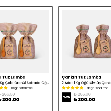
ı Tuz Lamba
Çankırı Tuz Lamba
2 Adet 1 Kg Çakıl Granül Sofrada Öğütme Tuzu
1 değerlendirme
1 değerlendirme
 266.00
₺ 266.00
%
25
₺ 200.00
₺ 200.00