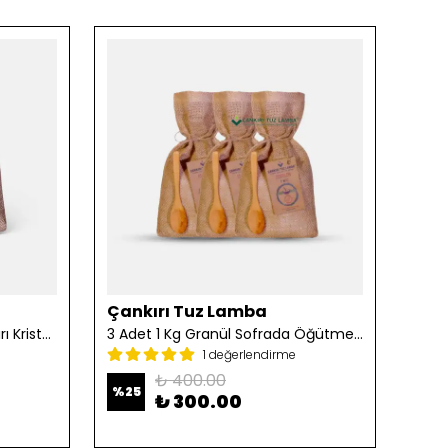
Çankırı Tuz Lamba
Çan
2 Adet 1 Kg Öğütülmüş Çankırı Kristal Kaya Tuzu
3 Adet 1 Kg Granül Sofrada Öğütme Tuzu
1 değerlendirme
₺ 400.00
%
25
%
25
₺ 300.00