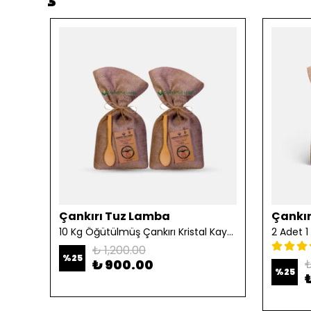
Çankırı Tuz Lamba
Çankır
10 Kg Öğütülmüş Çankırı Kristal Kaya Tuzu
₺ 1,200.00
%
25
₺ 900.00
₺
%
25