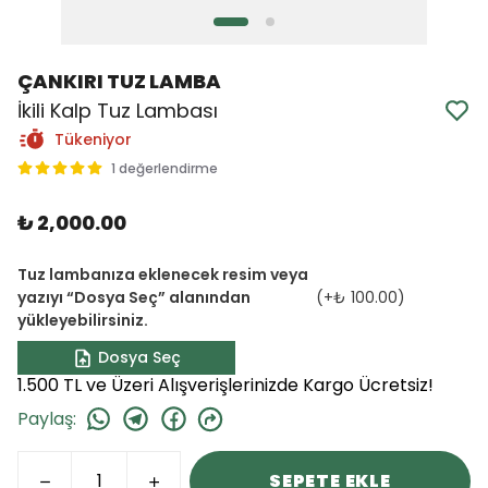
ÇANKIRI TUZ LAMBA
İkili Kalp Tuz Lambası
Tükeniyor
1 değerlendirme
₺ 2,000.00
Tuz lambanıza eklenecek resim veya
yazıyı “Dosya Seç” alanından
(+
₺ 100.00
)
yükleyebilirsiniz.
Dosya Seç
1.500 TL ve Üzeri Alışverişlerinizde Kargo Ücretsiz!
Paylaş
:
SEPETE EKLE