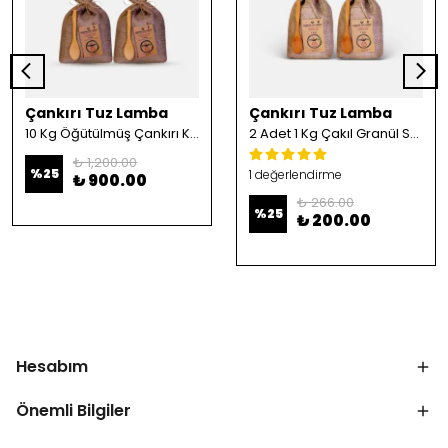
Çankırı Tuz Lamba
Çankırı Tuz Lamba
10 Kg Öğütülmüş Çankırı Kristal Kaya Tuzu
2 Adet 1 Kg Çakıl Granül Sofrada Öğütme Tuzu
₺ 1,200.00
%
25
1 değerlendirme
₺ 900.00
₺ 266.00
%
25
₺ 200.00
Hesabım
Önemli Bilgiler