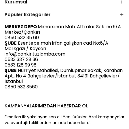
Kurumsal
Popüler Kategoriler
MERKEZ DEPO
Mimarsinan Mah. Attralar Sok. no:9/A
Merkez/Çankırı
0850 532 35 60
ŞUBE
Esentepe mah irfan çalışkan cad No:6/A
Melikgazi / Kayseri
info@cankirituzlamba.com
0533 337 28 36
0533 128 99 98
ŞUBE
Hürriyet Mahallesi, Dumlupınar Sokak, Karahan
Apt., No 4 Bahçelievler/İstanbul, 34191 Bahçelievler/
İstanbul
0850 532 3560
KAMPANYALARIMIZDAN HABERDAR OL
Fırsatları ilk yakalayan sen ol! Yeni ürünler, özel kampanyalar
ve avantajlı tekliflerden anında haberdar ol.