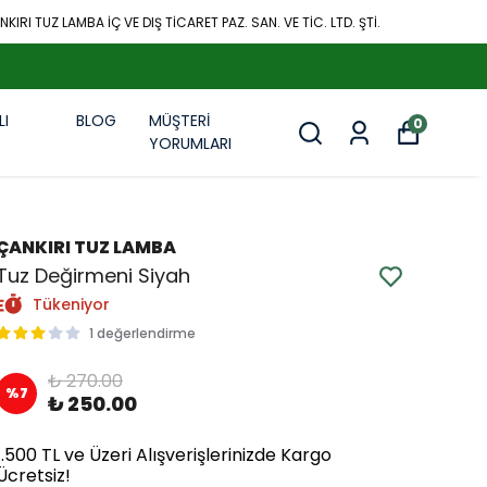
KIRI TUZ LAMBA İÇ VE DIŞ TİCARET PAZ. SAN. VE TİC. LTD. ŞTİ.
LI
BLOG
MÜŞTERİ
0
R
YORUMLARI
ÇANKIRI TUZ LAMBA
Tuz Değirmeni Siyah
Tükeniyor
1 değerlendirme
₺ 270.00
%
7
₺ 250.00
1.500 TL ve Üzeri Alışverişlerinizde Kargo
Ücretsiz!