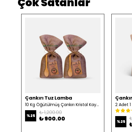
Çok Satanlar
Çankırı Tuz Lamba
Çankır
10 Kg Öğütülmüş Çankırı Kristal Kaya Tuzu
₺ 1,200.00
%
25
₺ 900.00
₺
%
25