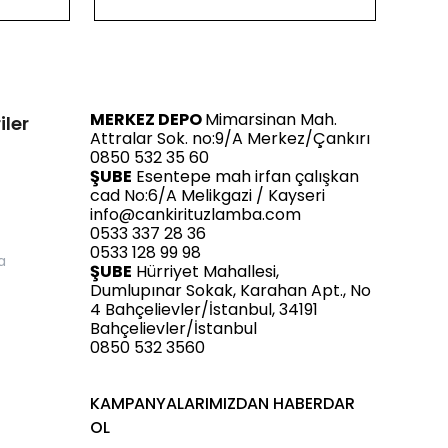
MERKEZ DEPO
Mimarsinan Mah.
iler
Attralar Sok. no:9/A Merkez/Çankırı
0850 532 35 60
ŞUBE
Esentepe mah irfan çalışkan
cad No:6/A Melikgazi / Kayseri
info@cankirituzlamba.com
0533 337 28 36
0533 128 99 98
a
ŞUBE
Hürriyet Mahallesi,
Dumlupınar Sokak, Karahan Apt., No
4 Bahçelievler/İstanbul, 34191
Bahçelievler/İstanbul
0850 532 3560
KAMPANYALARIMIZDAN HABERDAR
OL