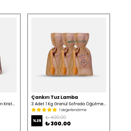
Çankırı Tuz Lamba
Çan
2 Adet 1 Kg Öğütülmüş Çankırı Kristal Kaya Tuzu
3 Adet 1 Kg Granül Sofrada Öğütme Tuzu
1 değerlendirme
₺ 400.00
%
25
%
25
₺ 300.00