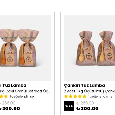
ı Tuz Lamba
Çankırı Tuz Lamba
2 Adet 1 Kg Çakıl Granül Sofrada Öğütme Tuzu
1 değerlendirme
1 değerlendirme
 266.00
₺ 266.00
%
25
₺ 200.00
₺ 200.00