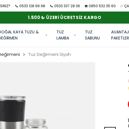
SİNİZ?
📞 0533 128 99 98
📞 0533 337 28 36
☎️ 0850 532 35 60
✅ ÇAN
1.500 ₺ ÜZERI ÜCRETSIZ KARGO
DOĞAL KAYA TUZU &
TUZ
TUZ
AVANTAJ
DEĞİRMEN
LAMBA
SABUNU
PAKETLE
Değirmeni
Tuz Değirmeni Siyah