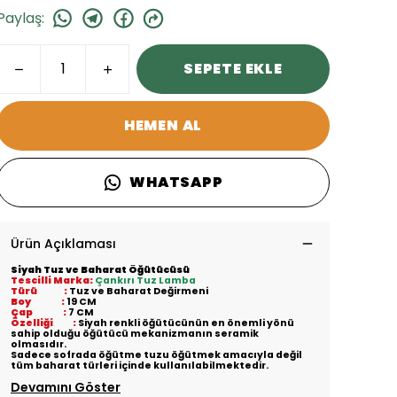
Paylaş
:
SEPETE EKLE
HEMEN AL
WHATSAPP
Ürün Açıklaması
Siyah Tuz ve Baharat Öğütücüsü
Tescilli Marka:
Çankırı Tuz Lamba
Türü :
Tuz ve Baharat Değirmeni
Boy :
19 CM
Çap :
7 CM
Özelliği :
Siyah renkli öğütücünün en önemli yönü
sahip olduğu öğütücü mekanizmanın seramik
olmasıdır.
Sadece sofrada öğütme tuzu öğütmek amacıyla değil
tüm baharat türleri içinde kullanılabilmektedir.
Devamını Göster