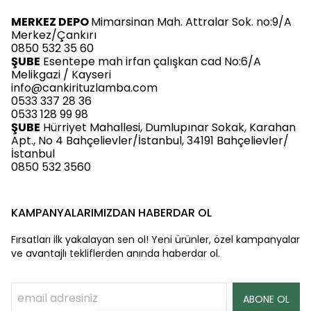
MERKEZ DEPO
Mimarsinan Mah. Attralar Sok. no:9/A
Merkez/Çankırı
0850 532 35 60
ŞUBE
Esentepe mah irfan çalışkan cad No:6/A
Melikgazi / Kayseri
info@cankirituzlamba.com
0533 337 28 36
0533 128 99 98
ŞUBE
Hürriyet Mahallesi, Dumlupınar Sokak, Karahan
Apt., No 4 Bahçelievler/İstanbul, 34191 Bahçelievler/
İstanbul
0850 532 3560
KAMPANYALARIMIZDAN HABERDAR OL
Fırsatları ilk yakalayan sen ol! Yeni ürünler, özel kampanyalar
ve avantajlı tekliflerden anında haberdar ol.
ABONE OL