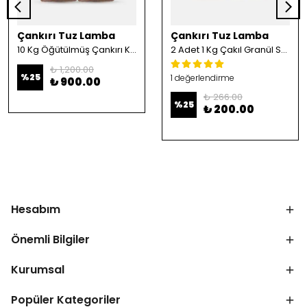
Çankırı Tuz Lamba
Çankırı Tuz Lamba
10 Kg Öğütülmüş Çankırı Kristal Kaya Tuzu
2 Adet 1 Kg Çakıl Granül Sofrada Öğütme Tuzu
₺ 1,200.00
%
25
1 değerlendirme
₺ 900.00
₺ 266.00
%
25
₺ 200.00
Hesabım
Önemli Bilgiler
Kurumsal
Popüler Kategoriler