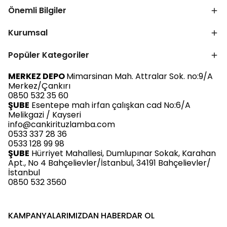
Önemli Bilgiler
Kurumsal
Popüler Kategoriler
MERKEZ DEPO
Mimarsinan Mah. Attralar Sok. no:9/A
Merkez/Çankırı
0850 532 35 60
ŞUBE
Esentepe mah irfan çalışkan cad No:6/A
Melikgazi / Kayseri
info@cankirituzlamba.com
0533 337 28 36
0533 128 99 98
ŞUBE
Hürriyet Mahallesi, Dumlupınar Sokak, Karahan
Apt., No 4 Bahçelievler/İstanbul, 34191 Bahçelievler/
İstanbul
0850 532 3560
KAMPANYALARIMIZDAN HABERDAR OL