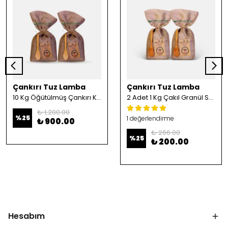
Çankırı Tuz Lamba
Çankırı Tuz Lamba
10 Kg Öğütülmüş Çankırı Kristal Kaya Tuzu
2 Adet 1 Kg Çakıl Granül Sofrada Öğütme Tuzu
₺ 1,200.00
%
25
1 değerlendirme
₺ 900.00
₺ 266.00
%
25
₺ 200.00
Hesabım