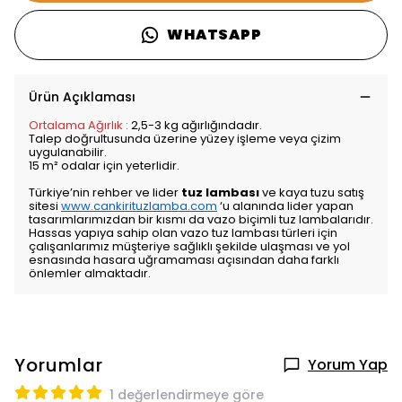
WHATSAPP
Ürün Açıklaması
Ortalama Ağırlık :
2,5-3 kg ağırlığındadır.
Talep doğrultusunda üzerine yüzey işleme veya çizim
uygulanabilir.
15 m² odalar için yeterlidir.
Türkiye’nin rehber ve lider
tuz lambası
ve kaya tuzu satış
sitesi
www.cankirituzlamba.com
‘u alanında lider yapan
tasarımlarımızdan bir kısmı da vazo biçimli tuz lambalarıdır.
Hassas yapıya sahip olan vazo tuz lambası türleri için
çalışanlarımız müşteriye sağlıklı şekilde ulaşması ve yol
esnasında hasara uğramaması açısından daha farklı
önlemler almaktadır.
Yorumlar
Yorum Yap
1 değerlendirmeye göre