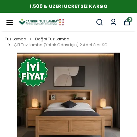
1.500 ₺ ÜZERI ÜCRETSIZ KARGO
0
Tuz Lamba
Doğal Tuz Lamba
Çift Tuz Lamba (Yatak Odası için) 2 Adet 8'er KG