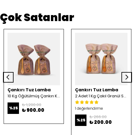
Çok Satanlar
Çankırı Tuz Lamba
Çankırı Tuz Lamba
10 Kg Öğütülmüş Çankırı Kristal Kaya Tuzu
2 Adet 1 Kg Çakıl Granül Sofrada Öğütme Tuzu
₺ 1,200.00
%
25
1 değerlendirme
₺ 900.00
₺ 266.00
%
25
₺ 200.00