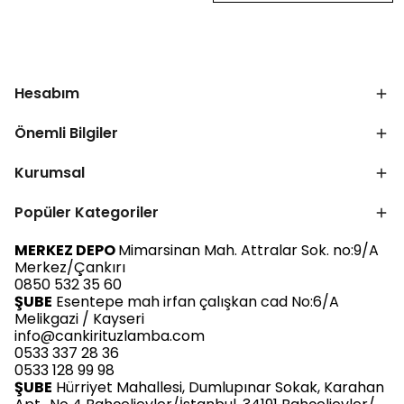
Hesabım
Önemli Bilgiler
Kurumsal
Popüler Kategoriler
MERKEZ DEPO
Mimarsinan Mah. Attralar Sok. no:9/A
Merkez/Çankırı
0850 532 35 60
ŞUBE
Esentepe mah irfan çalışkan cad No:6/A
Melikgazi / Kayseri
info@cankirituzlamba.com
0533 337 28 36
0533 128 99 98
ŞUBE
Hürriyet Mahallesi, Dumlupınar Sokak, Karahan