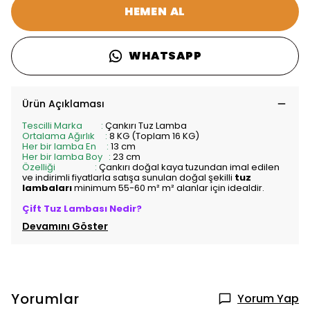
HEMEN AL
WHATSAPP
Ürün Açıklaması
Tescilli Marka :
Çankırı Tuz Lamba
Ortalama Ağırlık :
8 KG (Toplam 16 KG)
Her bir lamba En :
13 cm
Her bir lamba Boy :
23 cm
Özelliği :
Çankırı doğal kaya tuzundan imal edilen
ve indirimli fiyatlarla satışa sunulan doğal şekilli
tuz
lambaları
minimum 55-60 m² m² alanlar için idealdir.
Çift
Tuz Lambası
Nedir?
Devamını Göster
Yorumlar
Yorum Yap