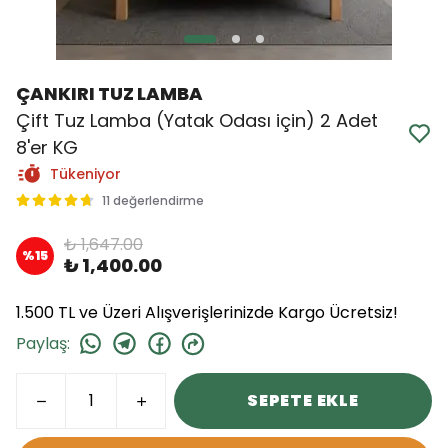
ÇANKIRI TUZ LAMBA
Çift Tuz Lamba (Yatak Odası için) 2 Adet
8'er KG
Tükeniyor
11 değerlendirme
₺ 1,647.00
%
15
₺ 1,400.00
1.500 TL ve Üzeri Alışverişlerinizde Kargo Ücretsiz!
Paylaş
:
SEPETE EKLE